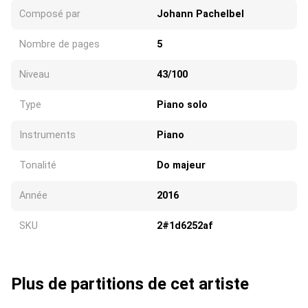
Composé par
Johann Pachelbel
Nombre de pages
5
Niveau
43/100
Type
Piano solo
Instruments
Piano
Tonalité
Do majeur
Année
2016
SKU
2#1d6252af
Plus de partitions de cet artiste