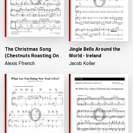
The Christmas Song
Jingle Bells Around the
(Chestnuts Roasting On
World - Ireland
An Open Fire)
Alexis Ffrench
Jacob Koller