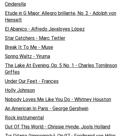
Cinderella
Etude in G Major: Allegro brillante, No. 2 - Adolph von
Henselt
El Abanico - Alfredo Javaloyes López
Star Catchers - Marc Teitler
Break It To Me - Muse
Spring Waltz - Yiruma
The Lake At Evening, Op. 5 No. 1 - Charles Tomlinson
Griffes
Under Our Feet - Frances
Holly Johnson
Nobody Loves Me Like You Do - Whitney Houston
An American In Paris - George Gershwin
Rock instrumental
Out Of This World - Chrissie Hynde, Jools Holland
Zur Gitarre (Impromptu), Op.97 - Ferdinand von Hiller