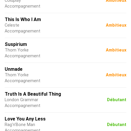
Coldplay
Ambitieux
Accompagnement
This Is Who I Am
Celeste
Ambitieux
Accompagnement
Suspirium
Thom Yorke
Ambitieux
Accompagnement
Unmade
Thom Yorke
Ambitieux
Accompagnement
Truth Is A Beautiful Thing
London Grammar
Débutant
Accompagnement
Love You Any Less
Rag'n'Bone Man
Débutant
Accompagnement