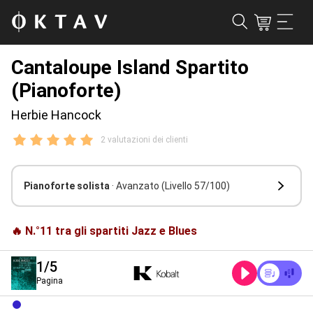
Cantaloupe Island Spartito
(Pianoforte)
Herbie Hancock
2 valutazioni dei clienti
Pianoforte solista
· Avanzato
(Livello 57/100)
🔥 N.°11 tra gli spartiti Jazz e Blues
1
/5
Pagina