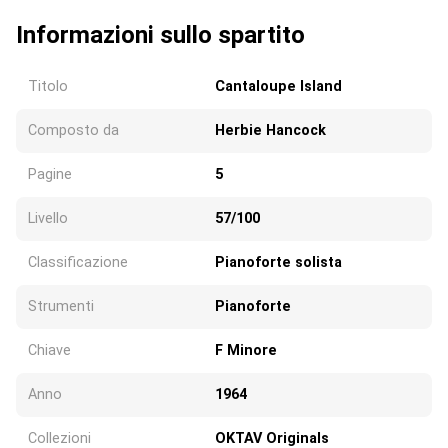
Informazioni sullo spartito
Titolo
Cantaloupe Island
Composto da
Herbie Hancock
Pagine
5
Livello
57/100
Classificazione
Pianoforte solista
Strumenti
Pianoforte
Chiave
F Minore
Anno
1964
Collezioni
OKTAV Originals