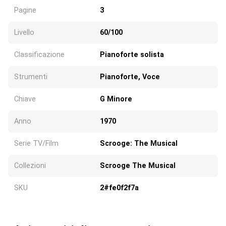
Pagine
3
Livello
60/100
Classificazione
Pianoforte solista
Strumenti
Pianoforte, Voce
Chiave
G Minore
Anno
1970
Serie TV/Film
Scrooge: The Musical
Collezioni
Scrooge The Musical
SKU
2#fe0f2f7a