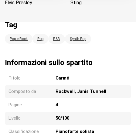
Elvis Presley
Sting
Tag
Pop e Rock
Pop
R&B
Synth Pop
Caricando...
Informazioni sullo spartito
Titolo
Carmé
Composto da
Rockwell, Janis Tunnell
Pagine
4
Livello
50/100
Classificazione
Pianoforte solista