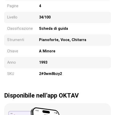
Pagine
4
Livello
34/100
Classificazione
Scheda di guida
Strumenti
Pianoforte, Voce, Chitarra
Chiave
A Minore
Anno
1993
SKU
2#0wm8bzy2
Disponibile nell’app OKTAV