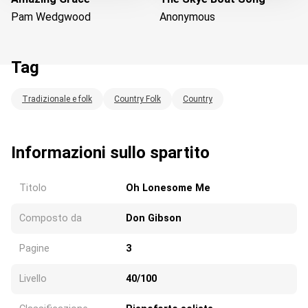
Pam Wedgwood
Anonymous
Tag
Tradizionale e folk
Country Folk
Country
Caricando...
Informazioni sullo spartito
Titolo
Oh Lonesome Me
Composto da
Don Gibson
Pagine
3
Livello
40/100