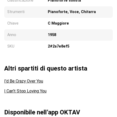
Classificazione
Pianoforte solista
Strumenti
Pianoforte, Voce, Chitarra
Chiave
C Maggiore
Anno
1958
SKU
2#2a7e8ef5
Altri spartiti di questo artista
I'd Be Crazy Over You
I Can't Stop Loving You
Disponibile nell’app OKTAV