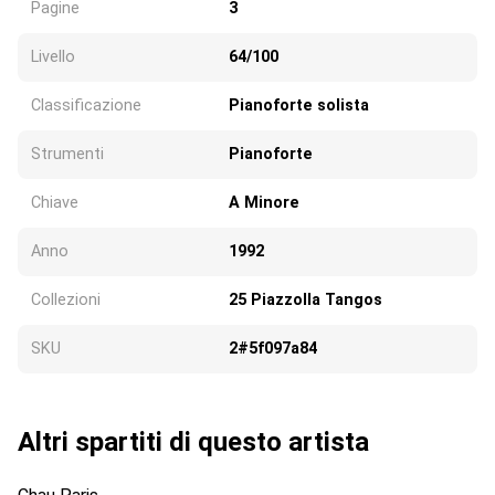
Pagine
3
Livello
64/100
Classificazione
Pianoforte solista
Strumenti
Pianoforte
Chiave
A Minore
Anno
1992
Collezioni
25 Piazzolla Tangos
SKU
2#5f097a84
Altri spartiti di questo artista