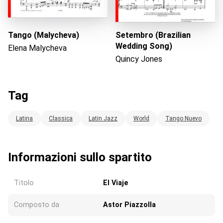
Tango (Malycheva)
Setembro (Brazilian
Wedding Song)
Elena Malycheva
Quincy Jones
Tag
Latina
Classica
Latin Jazz
World
Tango Nuevo
Informazioni sullo spartito
Titolo
El Viaje
Composto da
Astor Piazzolla