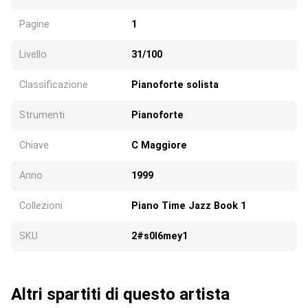
Pagine
1
Livello
31/100
Classificazione
Pianoforte solista
Strumenti
Pianoforte
Chiave
C Maggiore
Anno
1999
Collezioni
Piano Time Jazz Book 1
SKU
2#s0l6mey1
Altri spartiti di questo artista