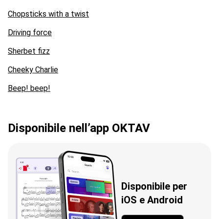
Chopsticks with a twist
Driving force
Sherbet fizz
Cheeky Charlie
Beep! beep!
Disponibile nell’app OKTAV
Disponibile per
iOS e Android