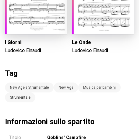
I Giorni
Le Onde
Ludovico Einaudi
Ludovico Einaudi
Tag
New Age e Strumentale
New Age
Musica per bambini
Strumentale
Informazioni sullo spartito
Titolo
Goblins' Campfire