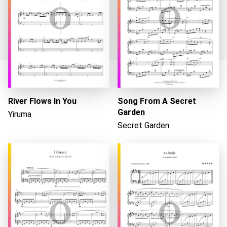
River Flows In You
Song From A Secret
Caricando...
Garden
Yiruma
Secret Garden