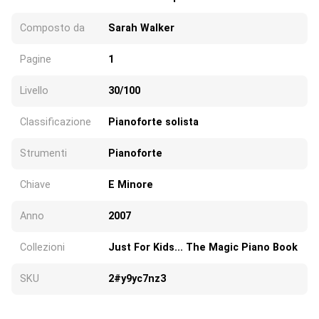
Composto da
Sarah Walker
Pagine
1
Livello
30/100
Classificazione
Pianoforte solista
Strumenti
Pianoforte
Chiave
E Minore
Anno
2007
Collezioni
Just For Kids... The Magic Piano Book
SKU
2#y9yc7nz3