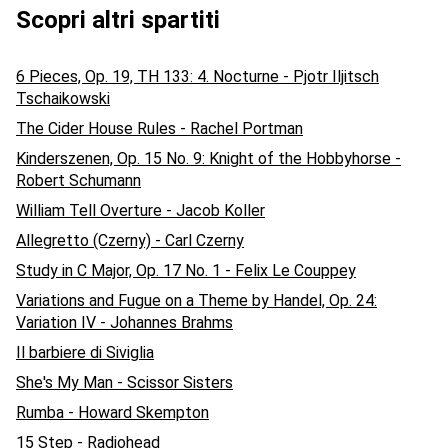
Scopri altri spartiti
6 Pieces, Op. 19, TH 133: 4. Nocturne - Pjotr Iljitsch
Tschaikowski
The Cider House Rules - Rachel Portman
Kinderszenen, Op. 15 No. 9: Knight of the Hobbyhorse -
Robert Schumann
William Tell Overture - Jacob Koller
Allegretto (Czerny) - Carl Czerny
Study in C Major, Op. 17 No. 1 - Felix Le Couppey
Variations and Fugue on a Theme by Handel, Op. 24:
Variation IV - Johannes Brahms
Il barbiere di Siviglia
She's My Man - Scissor Sisters
Rumba - Howard Skempton
15 Step - Radiohead