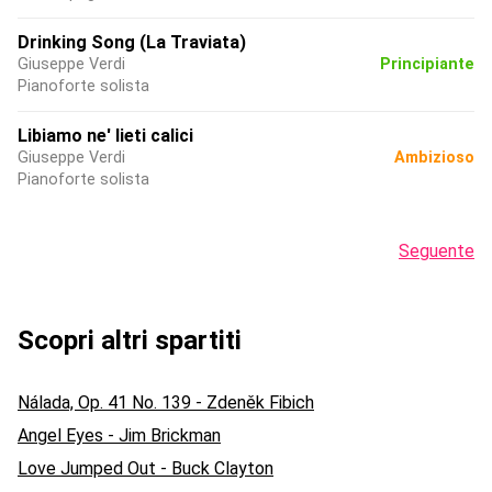
Drinking Song (La Traviata)
Giuseppe Verdi
Principiante
Pianoforte solista
Libiamo ne' lieti calici
Giuseppe Verdi
Ambizioso
Pianoforte solista
Seguente
Scopri altri spartiti
Nálada, Op. 41 No. 139 - Zdeněk Fibich
Angel Eyes - Jim Brickman
Love Jumped Out - Buck Clayton