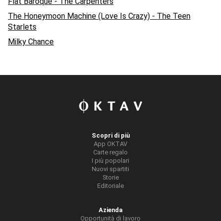
Flat Baroque - The Carpenters
The Honeymoon Machine (Love Is Crazy) - The Teen
Starlets
Milky Chance
Scopri di più
App OKTAV
Carte regalo
I più popolari
Nuovi spartiti
Storie
Editoriale
Azienda
Opportunità di lavoro