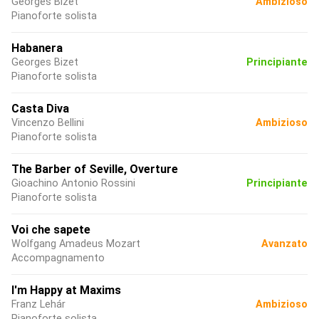
Georges Bizet
Ambizioso
Pianoforte solista
Habanera
Georges Bizet
Principiante
Pianoforte solista
Casta Diva
Vincenzo Bellini
Ambizioso
Pianoforte solista
The Barber of Seville, Overture
Gioachino Antonio Rossini
Principiante
Pianoforte solista
Voi che sapete
Wolfgang Amadeus Mozart
Avanzato
Accompagnamento
I'm Happy at Maxims
Franz Lehár
Ambizioso
Pianoforte solista