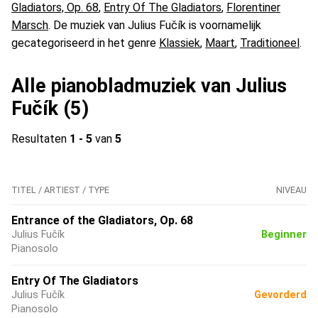
Gladiators, Op. 68
,
Entry Of The Gladiators
,
Florentiner
Marsch
. De muziek van Julius Fučík is voornamelijk
gecategoriseerd in het genre
Klassiek
,
Maart
,
Traditioneel
.
Alle pianobladmuziek van Julius
Fučík (5)
Resultaten
1 - 5
van
5
TITEL / ARTIEST / TYPE
NIVEAU
Entrance of the Gladiators, Op. 68
Julius Fučík
Beginner
Pianosolo
Entry Of The Gladiators
Julius Fučík
Gevorderd
Pianosolo