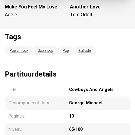
Make You Feel My Love
Another Love
Adele
Tom Odell
Tags
Pop en rock
Jazz-pop
Pop
Ballade
Laden...
Partituurdetails
Titel
Cowboys And Angels
Gecomponeerd door
George Michael
Pagina's
10
Niveau
65/100