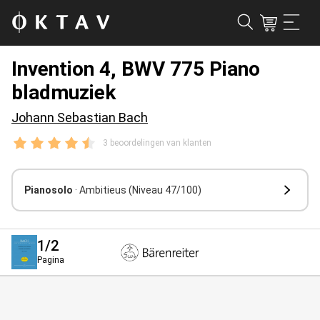
Invention 4, BWV 775 Piano
bladmuziek
Johann Sebastian Bach
3 beoordelingen van klanten
Pianosolo
· Ambitieus
(Niveau 47/100)
1
/2
Pagina