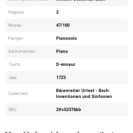
Pagina's
2
Niveau
47/100
Partijen
Pianosolo
Instrumenten
Piano
Toets
D-mineur
Jaar
1723
Bärenreiter Urtext - Bach:
Collecties
Inventionen und Sinfonien
SKU
2#c52376bb