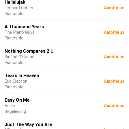
Hallelujah
Leonard Cohen
Ambitieus
Pianosolo
A Thousand Years
The Piano Guys
Ambitieus
Pianosolo
Nothing Compares 2 U
Sinéad O’Connor
Ambitieus
Pianosolo
Tears In Heaven
Eric Clapton
Ambitieus
Pianosolo
Easy On Me
Adele
Ambitieus
Begeleiding
Just The Way You Are