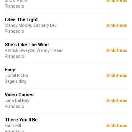
Snow Patrol
Ambitieus
Pianosolo
I See The Light
Mandy Moore, Zachary Levi
Ambitieus
Pianosolo
She's Like The Wind
Patrick Swayze, Wendy Fraser
Ambitieus
Pianosolo
Easy
Lionel Richie
Ambitieus
Begeleiding
Video Games
Lana Del Rey
Ambitieus
Pianosolo
There You'll Be
Faith Hill
Ambitieus
Pianosolo