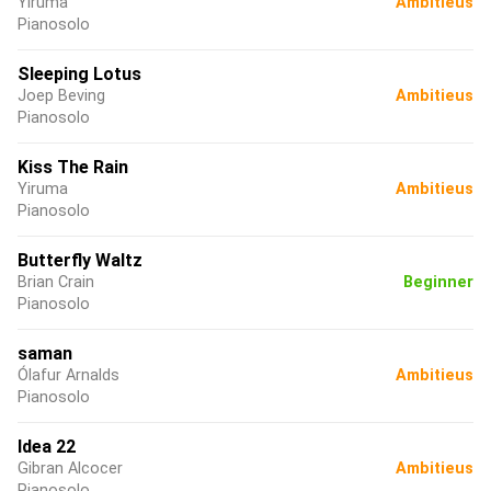
Yiruma
Ambitieus
Pianosolo
Sleeping Lotus
Joep Beving
Ambitieus
Pianosolo
Kiss The Rain
Yiruma
Ambitieus
Pianosolo
Butterfly Waltz
Brian Crain
Beginner
Pianosolo
saman
Ólafur Arnalds
Ambitieus
Pianosolo
Idea 22
Gibran Alcocer
Ambitieus
Pianosolo