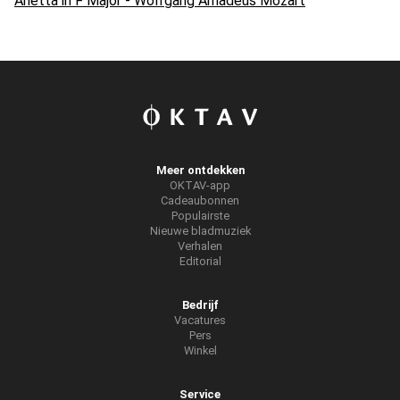
Arietta in F Major - Wolfgang Amadeus Mozart
Meer ontdekken
OKTAV-app
Cadeaubonnen
Populairste
Nieuwe bladmuziek
Verhalen
Editorial
Bedrijf
Vacatures
Pers
Winkel
Service