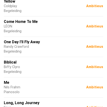
Yellow
Coldplay
Ambitieus
Begeleiding
Come Home To Me
LÉON
Ambitieus
Begeleiding
One Day I'll Fly Away
Randy Crawford
Ambitieus
Begeleiding
Biblical
Biffy Clyro
Ambitieus
Begeleiding
Me
Nils Frahm
Ambitieus
Pianosolo
Long, Long Journey