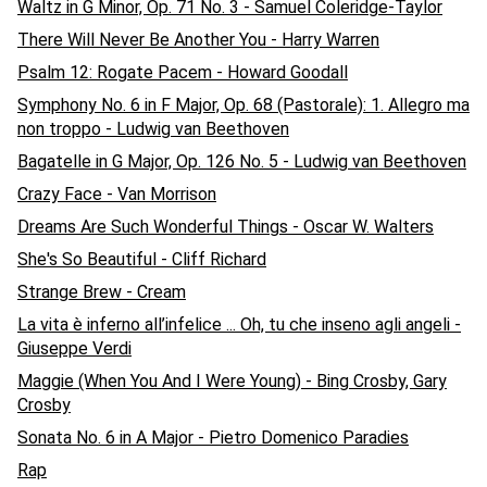
Waltz in G Minor, Op. 71 No. 3 - Samuel Coleridge-Taylor
There Will Never Be Another You - Harry Warren
Psalm 12: Rogate Pacem - Howard Goodall
Symphony No. 6 in F Major, Op. 68 (Pastorale): 1. Allegro ma
non troppo - Ludwig van Beethoven
Bagatelle in G Major, Op. 126 No. 5 - Ludwig van Beethoven
Crazy Face - Van Morrison
Dreams Are Such Wonderful Things - Oscar W. Walters
She's So Beautiful - Cliff Richard
Strange Brew - Cream
La vita è inferno all’infelice ... Oh, tu che inseno agli angeli -
Giuseppe Verdi
Maggie (When You And I Were Young) - Bing Crosby, Gary
Crosby
Sonata No. 6 in A Major - Pietro Domenico Paradies
Rap