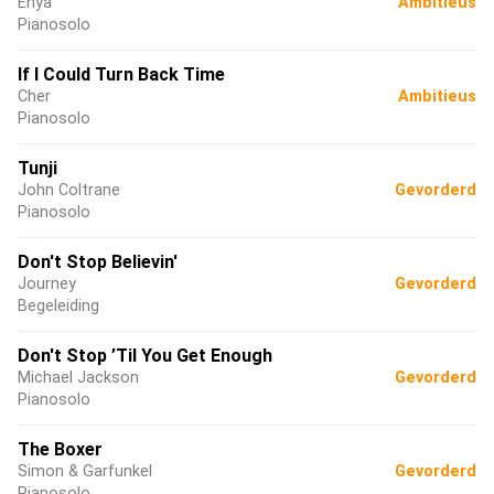
Enya
Ambitieus
Pianosolo
If I Could Turn Back Time
Cher
Ambitieus
Pianosolo
Tunji
John Coltrane
Gevorderd
Pianosolo
Don't Stop Believin'
Journey
Gevorderd
Begeleiding
Don't Stop ’Til You Get Enough
Michael Jackson
Gevorderd
Pianosolo
The Boxer
Simon & Garfunkel
Gevorderd
Pianosolo